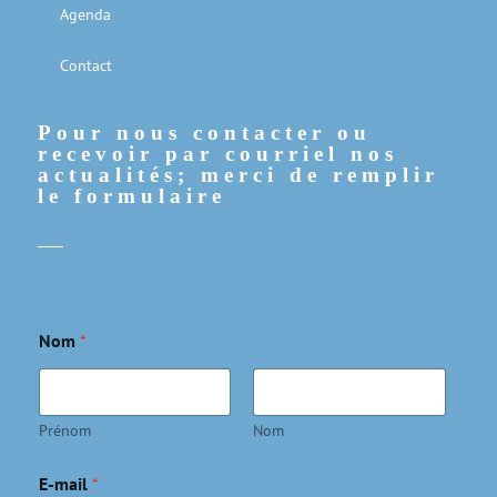
Agenda
Contact
Pour nous contacter ou
recevoir par courriel nos
actualités; merci de remplir
le formulaire
C
Nom
*
o
m
m
e
n
Prénom
Nom
t
a
E-mail
*
i